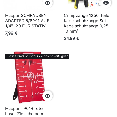


Huepar SCHRAUBEN
Crimpzange 1250 Teile
ADAPTER 5/8"-11 AUF
Kabelschuhzange Set
1/4" -20 FÜR STATIV
Kabelschuhzange 0,25-
10 mm²
7,99 €
24,99 €
Dieses Produkt ist zur Zeit nicht verfügbar.

Huepar TP01R rote
Laser Zielscheibe mit