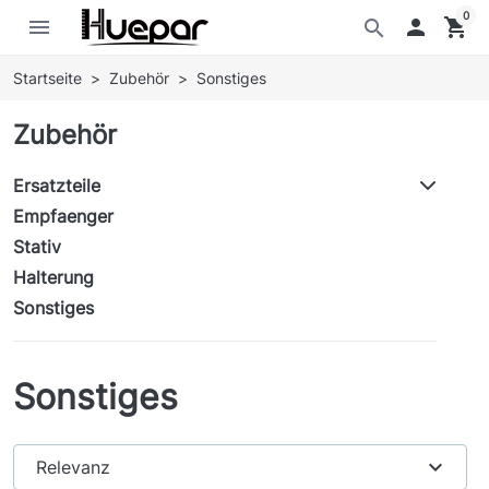
0
menu

shopping_cart
search
Startseite
Zubehör
Sonstiges
Zubehör
Ersatzteile
Empfaenger
Stativ
Halterung
Sonstiges
Sonstiges
expand_more
Relevanz