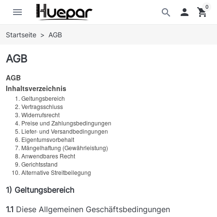
0
menu

shopping_cart
search
Startseite
AGB
AGB
AGB
Inhaltsverzeichnis
Geltungsbereich
Vertragsschluss
Widerrufsrecht
Preise und Zahlungsbedingungen
Liefer- und Versandbedingungen
Eigentumsvorbehalt
Mängelhaftung (Gewährleistung)
Anwendbares Recht
Gerichtsstand
Alternative Streitbeilegung
1) Geltungsbereich
1.1
Diese Allgemeinen Geschäftsbedingungen