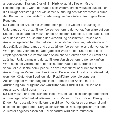
angemessenen Kosten. Dies gilt im Hinblick auf die Kosten für die
Hinsendung nicht, wenn der Käufer sein Widerrufsrecht wirksam ausübt. Für
die Rückgabekosten gilt bei wirksamer Ausübung des Widerrufsrechts durch
den Käufer die in der Widerrufsbelehrung des Verkäufers hierzu getroffene
Regelung.
5.4
Handelt der Käufer als Unternehmer, geht die Gefahr des zufälligen
Untergangs und der zufälligen Verschlechterung der verkauften Ware auf den
Käufer über, sobald der Verkäufer die Sache dem Spediteur, dem Frachtführer
oder der sonst zur Ausführung der Versendung bestimmten Person oder
Anstalt ausgeliefert hat. Handelt der Käufer als Verbraucher, geht die Gefahr
des zufälligen Untergangs und der zufälligen Verschlechterung der verkauften
Ware grundsätzlich erst mit Übergabe der Ware an den Käufer oder eine
empfangsberechtigte Person über. Abweichend hiervon geht die Gefahr des
zufälligen Untergangs und der zufälligen Verschlechterung der verkauften
Ware auch bei Verbrauchern bereits auf den Käufer über, sobald der
Verkäufer die Sache dem Spediteur, dem Frachtführer oder der sonst zur
Ausführung der Versendung bestimmten Person oder Anstalt ausgeliefert hat,
wenn der Käufer den Spediteur, den Frachtführer oder die sonst zur
Ausführung der Versendung bestimmte Person oder Anstalt mit der
Ausführung beauftragt und der Verkäufer dem Käufer diese Person oder
Anstalt zuvor nicht benannt hat.
5.5
Der Verkäufer behält sich das Recht vor, im Falle nicht richtiger oder nicht
ordnungsgemäßer Selbstbelieferung vom Vertrag zurückzutreten. Dies gilt nur
für den Fall, dass die Nichtlieferung nicht vom Verkäufer zu vertreten ist und
dieser mit der gebotenen Sorgfalt ein konkretes Deckungsgeschäft mit dem
Zulieferer abgeschlossen hat. Der Verkäufer wird alle zumutbaren