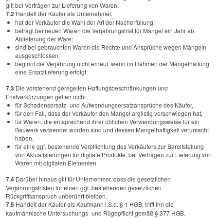
gilt bei Verträgen zur Lieferung von Waren:
7.2
Handelt der Käufer als Unternehmer,
hat der Verkäufer die Wahl der Art der Nacherfüllung;
beträgt bei neuen Waren die Verjährungsfrist für Mängel ein Jahr ab
Ablieferung der Ware;
sind bei gebrauchten Waren die Rechte und Ansprüche wegen Mängeln
ausgeschlossen;
beginnt die Verjährung nicht erneut, wenn im Rahmen der Mängelhaftung
eine Ersatzlieferung erfolgt.
7.3
Die vorstehend geregelten Haftungsbeschränkungen und
Fristverkürzungen gelten nicht
für Schadensersatz- und Aufwendungsersatzansprüche des Käufer,
für den Fall, dass der Verkäufer den Mangel arglistig verschwiegen hat,
für Waren, die entsprechend ihrer üblichen Verwendungsweise für ein
Bauwerk verwendet worden sind und dessen Mangelhaftigkeit verursacht
haben,
für eine ggf. bestehende Verpflichtung des Verkäufers zur Bereitstellung
von Aktualisierungen für digitale Produkte, bei Verträgen zur Lieferung von
Waren mit digitalen Elementen.
7.4
Darüber hinaus gilt für Unternehmer, dass die gesetzlichen
Verjährungsfristen für einen ggf. bestehenden gesetzlichen
Rückgriffsanspruch unberührt bleiben.
7.5
Handelt der Käufer als Kaufmann i.S.d. § 1 HGB, trifft ihn die
kaufmännische Untersuchungs- und Rügepflicht gemäß § 377 HGB.