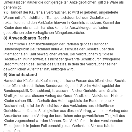
Unterlässt der Käufer die dort geregelten Anzeigepflichten, gilt die Ware als
genehmigt.
7.6
Handelt der Käufer als Verbraucher, so wird er gebeten, angelieferte
Waren mit offensichtlichen Transportschäden bei dem Zusteller zu
reklamieren und den Verkäufer hiervon in Kenntnis zu setzen. Kommt der
Käufer dem nicht nach, hat dies keinerlei Auswirkungen auf seine
gesetzlichen oder vertraglichen Mängelansprüche.
8) Anwendbares Recht
Für sämtliche Rechtsbeziehungen der Parteien gilt das Recht der
Bundesrepublik Deutschland unter Ausschluss der Gesetze über den
internationalen Kauf beweglicher Waren. Bei Verbrauchern gilt diese
Rechtswahl nur insoweit, als nicht der gewährte Schutz durch zwingende
Bestimmungen des Rechts des Staates, in dem der Verbraucher seinen
gewöhnlichen Aufenthalt hat, entzogen wird.
9) Gerichtsstand
Handelt der Käufer als Kaufmann, juristische Person des öffentlichen Rechts
oder öffentlich-rechtliches Sondervermögen mit Sitz im Hoheitsgebiet der
Bundesrepublik Deutschland, ist ausschließlicher Gerichtsstand für alle
Streitigkeiten aus diesem Vertrag der Geschäftssitz des Verkäufers. Hat der
Käufer seinen Sitz außerhalb des Hoheitsgebiets der Bundesrepublik
Deutschland, so ist der Geschäftssitz des Verkäufers ausschließlicher
Gerichtsstand für alle Streitigkeiten aus diesem Vertrag, wenn der Vertrag oder
Ansprüche aus dem Vertrag der beruflichen oder gewerblichen Tätigkeit des
Käufer zugerechnet werden können. Der Verkäufer ist in den vorstehenden
Fällen jedoch in jedem Fall berechtigt, das Gericht am Sitz des Käufer
anzurufen.