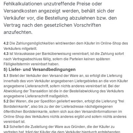
Fehlkalkulationen unzutreffende Preise oder
Versandkosten angezeigt werden, behält sich der
Verkäufer vor, die Bestellung abzulehnen bzw. den
Vertrag nach den gesetzlichen Vorschriften
anzufechten.
4.2
Die Zahlungsmöglichkeit/en wird/werden dem Käufer im Online-Shop des
Verkäufers mitgeteilt.
4.3
Ist Vorauskasse per Banküberweisung vereinbart, ist die Zahlung sofort
nach Vertragsabschluss fällig, sofern die Parteien keinen späteren
Fälligkeitstermin vereinbart haben.
5) Liefer- und Versandbedingungen
5.1
Bietet der Verkäufer den Versand der Ware an, so erfolgt die Lieferung
innerhalb des vom Verkäufer angegebenen Liefergebietes an die vom Käufer
angegebene Lieferanschrift, sofern nichts anderes vereinbart ist. Bei der
Abwicklung der Transaktion ist die in der Bestellabwicklung des Verkäufers
angegebene Lieferanschrift maßgeblich.
5.2
Bei Waren, die per Spedition geliefert werden, erfolgt die Lieferung "frei
Bordsteinkante", also bis zu der der Lieferadresse nächstgelegenen
öffentlichen Bordsteinkante, sofern sich aus den Versandinformationen im
Online-Shop des Verkäufers nichts anderes ergibt und sofern nichts anderes
vereinbart ist.
5.3
Scheitert die Zustellung der Ware aus Gründen, die der Käufer zu
vertreten hat, trägt der Käufer die dem Verkäufer hierdurch entstehenden