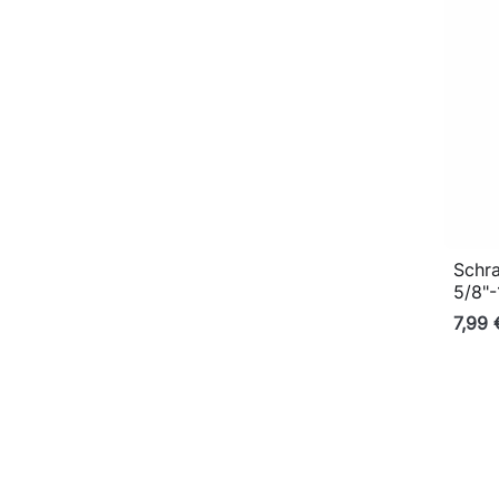
Schra
5/8"-
7,99 