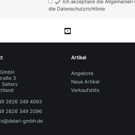

Ich akzeptiere die Allgemeine
die Datenschutzrichtlinie
kt
Artikel
i GmbH
Angebote
traße 3
Neue Artikel
 Selters
chland
Verkaufshits
49 2626 349 4093
49 2626 349 2096
fo@delari-gmbh.de