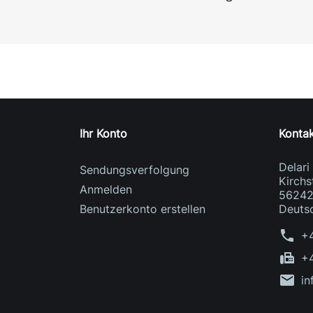
Ihr Konto
Konta
Delar
Sendungsverfolgung
Kirchs
Anmelden
56242
Benutzerkonto erstellen
Deuts
phone
+
fax
+
mail
in