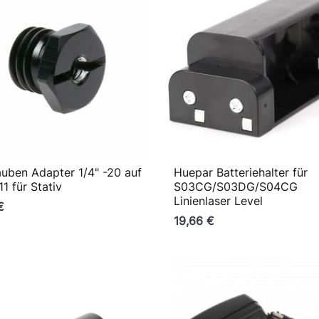
uben Adapter 1/4" -20 auf
Huepar Batteriehalter für

Vorschau

Vorschau
11 für Stativ
S03CG/S03DG/S04CG
Linienlaser Level
€
19,66 €