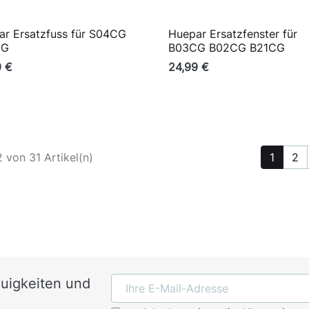
ar Ersatzfuss für S04CG
Huepar Ersatzfenster für

Vorschau

Vorschau
DG
B03CG B02CG B21CG
9 €
24,99 €
2 von 31 Artikel(n)
1
2
euigkeiten und