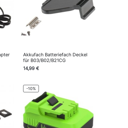
apter
Akkufach Batteriefach Deckel

Vorschau
für B03/B02/B21CG
14,99 €
-10%