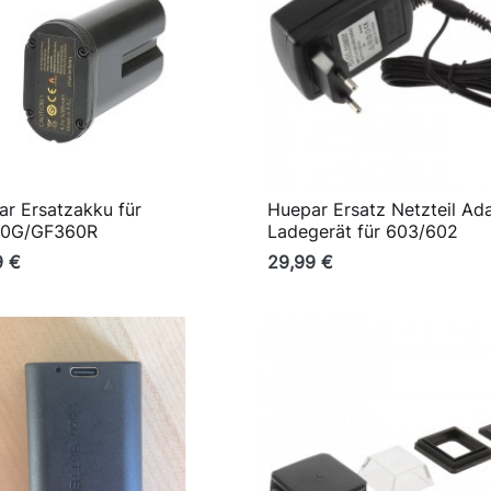
r Ersatzakku für
Huepar Ersatz Netzteil Ad

Vorschau

Vorschau
0G/GF360R
Ladegerät für 603/602
9 €
29,99 €