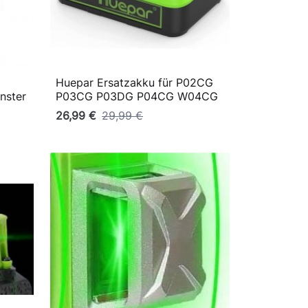
Huepar Ersatzakku für P02CG

Vorschau
nster
P03CG P03DG P04CG W04CG
26,99 €
29,99 €