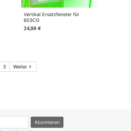
Vertikal Ersatzfenster für

Vorschau
603CG
24,99 €
3
Weiter
