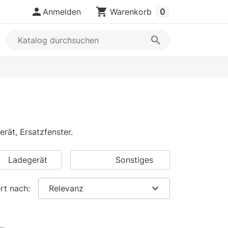

shopping_cart
Anmelden
Warenkorb
0
search
rät, Ersatzfenster.
Ladegerät
Sonstiges
expand_more
rt nach:
Relevanz