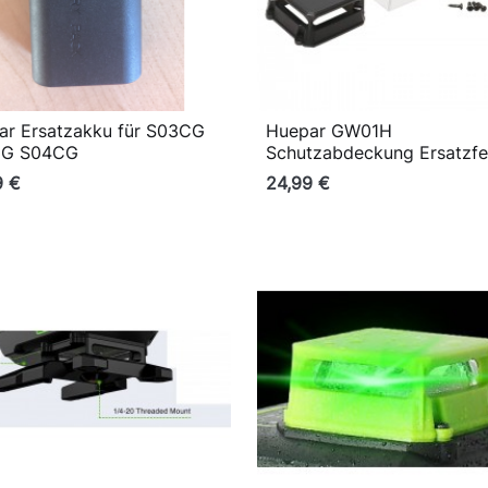
ar Ersatzakku für S03CG
Huepar GW01H

Vorschau

Vorschau
DG S04CG
Schutzabdeckung Ersatzfe
9 €
24,99 €