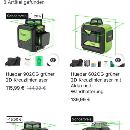
8 Artikel gefunden
Sonderpreis!
-20%


Huepar 902CG grüner
Huepar 602CG grüner
2D Kreuzlinienlaser
2D Kreuzlinienlaser mit
Akku und
115,99 €
144,99 €
Wandhalterung
139,99 €
Sonderpreis!
-15,00 €