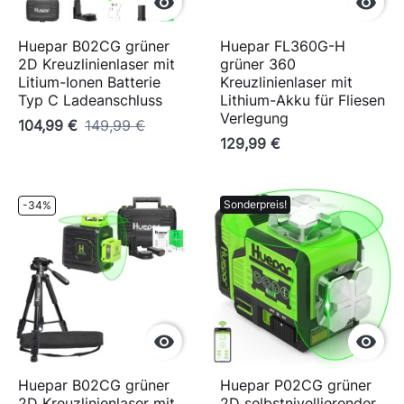


Huepar B02CG grüner
Huepar FL360G-H
2D Kreuzlinienlaser mit
grüner 360
Litium-Ionen Batterie
Kreuzlinienlaser mit
Typ C Ladeanschluss
Lithium-Akku für Fliesen
Verlegung
104,99 €
149,99 €
129,99 €
Sonderpreis!
-34%


Huepar B02CG grüner
Huepar P02CG grüner
2D Kreuzlinienlaser mit
2D selbstnivellierender