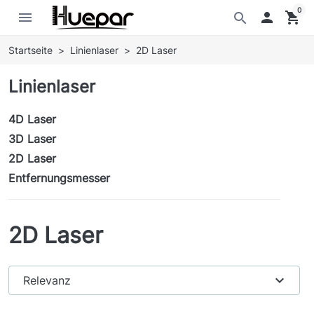
0
menu

shopping_cart
search
Startseite
Linienlaser
2D Laser
Linienlaser
4D Laser
3D Laser
2D Laser
Entfernungsmesser
2D Laser
expand_more
Relevanz