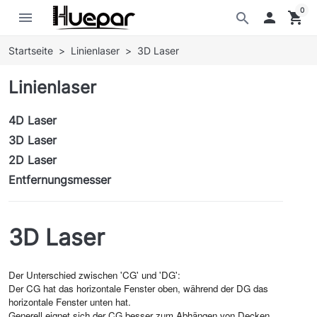
0
menu

shopping_cart
search
Startseite
Linienlaser
3D Laser
Linienlaser
4D Laser
3D Laser
2D Laser
Entfernungsmesser
3D Laser
Der Unterschied zwischen 'CG' und 'DG':
Der CG hat das horizontale Fenster oben, während der DG das
horizontale Fenster unten hat.
Generell eignet sich der CG besser zum Abhängen von Decken,