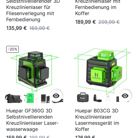
Selbstnivellierender 3D
Kreuzlinienlaser mit
Kreuzlinienlaser für
Fernbedienung im
Fliesenverlegung mit
Koffer
Fernbedienung
189,99 €
209,99 €
135,99 €
169,99 €
-20%


Huepar GF360G 3D
Huepar B03CG 3D
Selbstnivellierenden
Kreuzlinienlaser
Kreuzlinienlaser Laser-
Lasermessgerät im
wasserwaage
Koffer
159,99 €
199,99 €
176,99 €