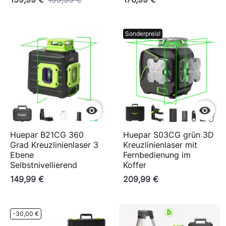
Sonderpreis!


Huepar B21CG 360
Huepar S03CG grün 3D
Grad Kreuzlinienlaser 3
Kreuzlinienlaser mit
Ebene
Fernbedienung im
Selbstnivellierend
Koffer
149,99 €
209,99 €
-30,00 €