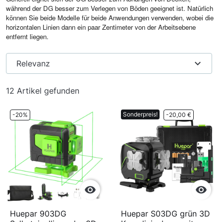
während der DG besser zum Verlegen von Böden geeignet ist. Natürlich
können Sie beide Modelle für beide Anwendungen verwenden, wobei die
horizontalen Linien dann ein paar Zentimeter von der Arbeitsebene
entfernt liegen.
expand_more
Relevanz
12 Artikel gefunden
Sonderpreis!
-20%
-20,00 €


Huepar 903DG
Huepar S03DG grün 3D