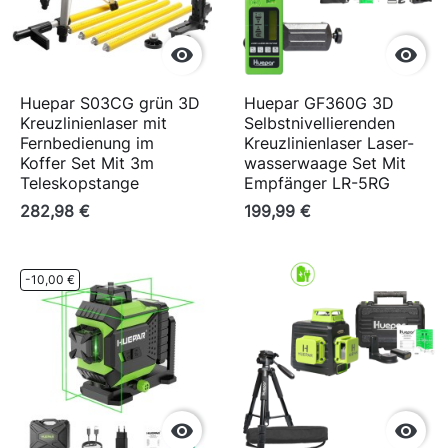


Huepar S03CG grün 3D
Huepar GF360G 3D
Kreuzlinienlaser mit
Selbstnivellierenden
Fernbedienung im
Kreuzlinienlaser Laser-
Koffer Set Mit 3m
wasserwaage Set Mit
Teleskopstange
Empfänger LR-5RG
282,98 €
199,99 €
-10,00 €

