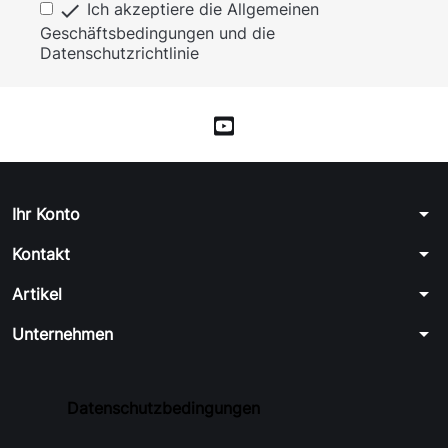

Ich akzeptiere die Allgemeinen
Geschäftsbedingungen und die
Datenschutzrichtlinie
arrow_drop_down
Ihr Konto
arrow_drop_down
Kontakt
arrow_drop_down
Artikel
arrow_drop_down
Unternehmen
Datenschutzbedingungen