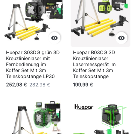


Huepar S03DG grün 3D
Huepar B03CG 3D
Kreuzlinienlaser mit
Kreuzlinienlaser
Fernbedienung im
Lasermessgerät im
Koffer Set Mit 3m
Koffer Set Mit 3m
Teleskopstange LP30
Teleskopstange
252,98 €
282,98 €
199,99 €