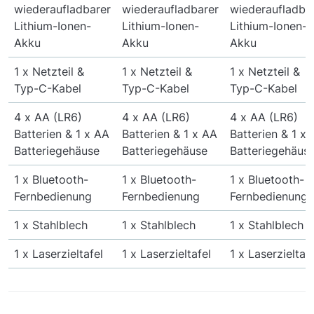
wiederaufladbarer
wiederaufladbarer
wiederaufladba
Lithium-Ionen-
Lithium-Ionen-
Lithium-Ionen-
Akku
Akku
Akku
1 x Netzteil &
1 x Netzteil &
1 x Netzteil &
Typ-C-Kabel
Typ-C-Kabel
Typ-C-Kabel
4 x AA (LR6)
4 x AA (LR6)
4 x AA (LR6)
Batterien & 1 x AA
Batterien & 1 x AA
Batterien & 1 x
Batteriegehäuse
Batteriegehäuse
Batteriegehäus
1 x Bluetooth-
1 x Bluetooth-
1 x Bluetooth-
Fernbedienung
Fernbedienung
Fernbedienung
1 x Stahlblech
1 x Stahlblech
1 x Stahlblech
1 x Laserzieltafel
1 x Laserzieltafel
1 x Laserzieltafe