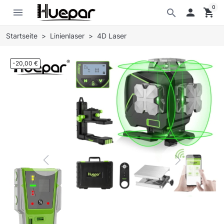
0
menu

shopping_cart
search
Startseite
Linienlaser
4D Laser
-20,00 €
Previous
Next