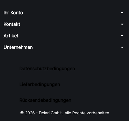
arrow_drop_down
Ihr Konto
arrow_drop_down
Kontakt
arrow_drop_down
Artikel
arrow_drop_down
Unternehmen
Datenschutzbedingungen
Lieferbedingungen
Rücksendebedingungen
© 2026 - Delari GmbH, alle Rechte vorbehalten