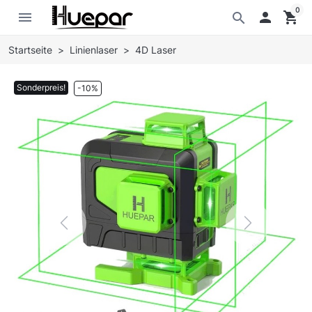
0
menu

shopping_cart
search
Startseite
Linienlaser
4D Laser
Sonderpreis!
-10%
Previous
Next