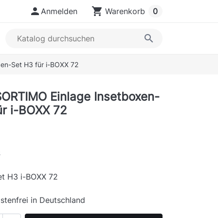

shopping_cart
Anmelden
Warenkorb
0
search
n-Set H3 für i-BOXX 72
ORTIMO Einlage Insetboxen-
ür i-BOXX 72
s
et H3 i-BOXX 72
stenfrei in Deutschland