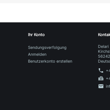
Ihr Konto
Konta
Delar
Sendungsverfolgung
Kirchs
Anmelden
56242
Benutzerkonto erstellen
Deuts
phone
+
fax
+
mail
in