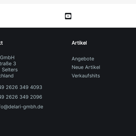
kt
Artikel
i GmbH
Angebote
traße 3
Neue Artikel
 Selters
chland
Verkaufshits
49 2626 349 4093
49 2626 349 2096
fo@delari-gmbh.de