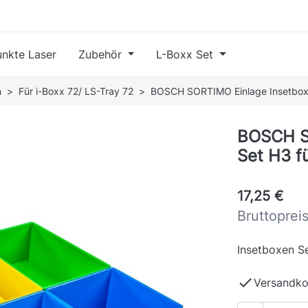
nkte Laser
Zubehör
L-Boxx Set
n
Für i-Boxx 72/ LS-Tray 72
BOSCH SORTIMO Einlage Insetboxe
BOSCH S
Set H3 f
17,25 €
Bruttoprei
Insetboxen S

Versandko