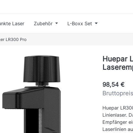
nkte Laser
Zubehör
L-Boxx Set
ger LR300 Pro
Huepar L
Laserem
98,54 €
Bruttoprei
Huepar LR300
Linienlaser. 
Empfänger ei
Laserlinien a