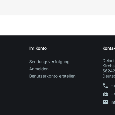
Ihr Konto
Konta
Delar
Sendungsverfolgung
Kirchs
Anmelden
56242
Benutzerkonto erstellen
Deuts
phone
+
fax
+
mail
in