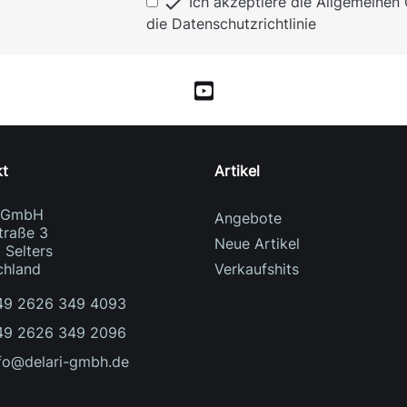

Ich akzeptiere die Allgemeine
die Datenschutzrichtlinie
kt
Artikel
i GmbH
Angebote
traße 3
Neue Artikel
 Selters
chland
Verkaufshits
49 2626 349 4093
49 2626 349 2096
fo@delari-gmbh.de