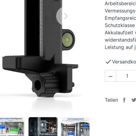
Arbeitsbereic
Vermessungs- 
Empfangsreic
Next
Schutzklasse
Akkulaufzeit 
widerstandsfä
Leistung auf j

Versandko

Teilen