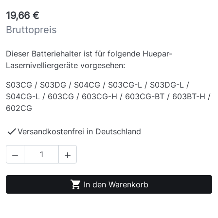
19,66 €
Bruttopreis
Dieser Batteriehalter ist für folgende Huepar-
Lasernivelliergeräte vorgesehen:
S03CG / S03DG / S04CG / S03CG-L / S03DG-L /
S04CG-L / 603CG / 603CG-H / 603CG-BT / 603BT-H /
602CG

Versandkostenfrei in Deutschland



In den Warenkorb