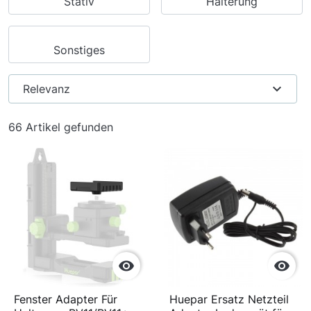
Stativ
Halterung
Sonstiges
expand_more
Relevanz
66 Artikel gefunden


Fenster Adapter Für
Huepar Ersatz Netzteil