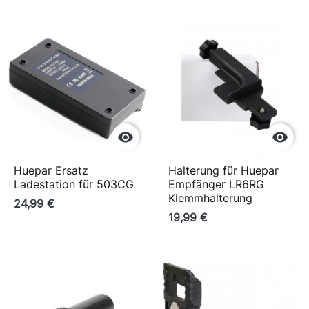


Huepar Ersatz
Halterung für Huepar
Ladestation für 503CG
Empfänger LR6RG
Klemmhalterung
24,99 €
19,99 €