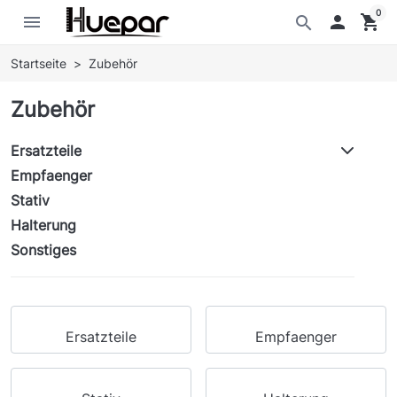
0
menu

shopping_cart
search
Startseite
Zubehör
Zubehör
Ersatzteile
Empfaenger
Stativ
Halterung
Sonstiges
Ersatzteile
Empfaenger