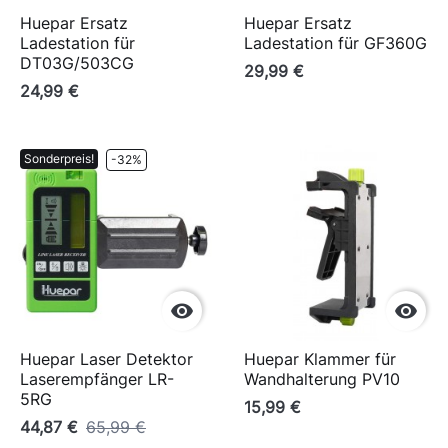
Huepar Ersatz
Huepar Ersatz
Ladestation für
Ladestation für GF360G
DT03G/503CG
29,99 €
24,99 €
Sonderpreis!
-32%


Huepar Laser Detektor
Huepar Klammer für
Laserempfänger LR-
Wandhalterung PV10
5RG
15,99 €
44,87 €
65,99 €