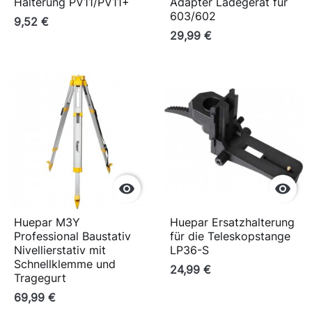
Halterung PV11/PV11+
Adapter Ladegerät für
603/602
9,52 €
29,99 €


Huepar M3Y
Huepar Ersatzhalterung
Professional Baustativ
für die Teleskopstange
Nivellierstativ mit
LP36-S
Schnellklemme und
24,99 €
Tragegurt
69,99 €