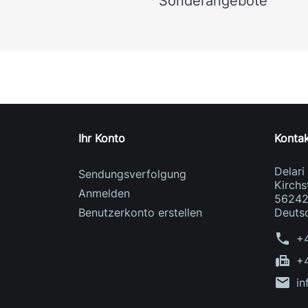
Sonderangebote
Ihr Konto
Konta
Delar
Sendungsverfolgung
Kirchs
Anmelden
56242
Benutzerkonto erstellen
Deuts
phone
+
fax
+
mail
in