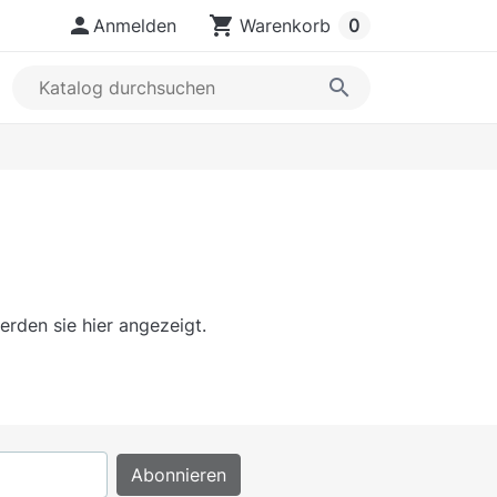

shopping_cart
Anmelden
Warenkorb
0
search
rden sie hier angezeigt.