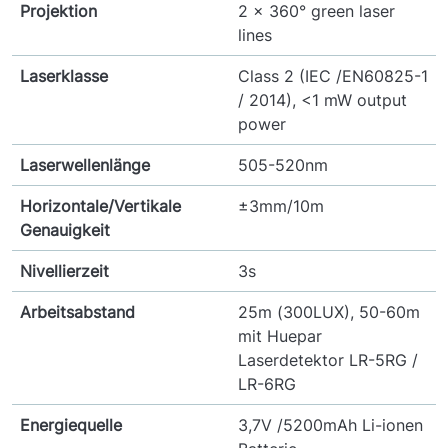
Projektion
2 x 360° green laser
lines
Laserklasse
Class 2 (IEC /EN60825-1
/ 2014), <1 mW output
power
Laserwellenlänge
505-520nm
Horizontale/Vertikale
±3mm/10m
Genauigkeit
Nivellierzeit
3s
Arbeitsabstand
25m (300LUX), 50-60m
mit Huepar
Laserdetektor LR-5RG /
LR-6RG
Energiequelle
3,7V /5200mAh Li-ionen