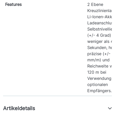
Features
2 Ebene
Kreuzlinienlas
Li-Ionen-Akku
Ladeanschluss
Selbstnivellie
(+/- 4 Grad) i
weniger als 4
Sekunden, ho
präzise (+/- 0
mm/m) und
Reichweite vo
120 m bei
Verwendung d
optionalen
Empfängers.
Artikeldetails