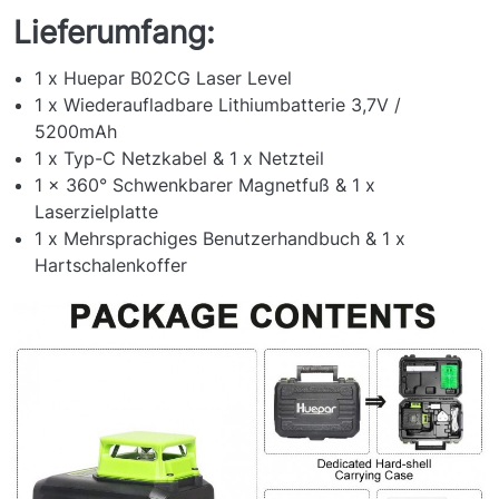
Lieferumfang:
1 x Huepar B02CG Laser Level
1 x Wiederaufladbare Lithiumbatterie 3,7V /
5200mAh
1 x Typ-C Netzkabel & 1 x Netzteil
1 x 360° Schwenkbarer Magnetfuß & 1 x
Laserzielplatte
1 x Mehrsprachiges Benutzerhandbuch & 1 x
Hartschalenkoffer