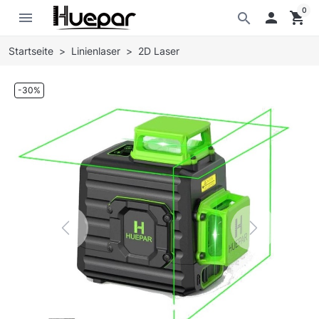
0
menu

shopping_cart
search
Startseite
Linienlaser
2D Laser
-30%
Previous
Next