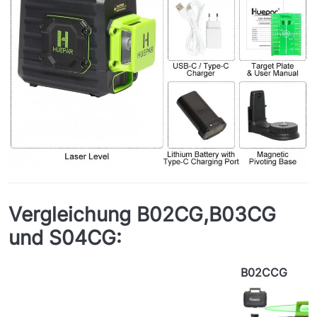
Vergleichung B02CG,B03CG
und S04CG:
B02CCG