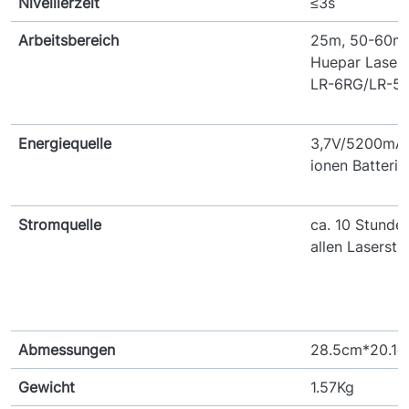
Nivellierzeit
≤3s
Arbeitsbereich
25m, 50-60m 
Huepar Laserd
LR-6RG/LR-5
Energiequelle
3,7V/5200mAh
ionen Batterie
Stromquelle
ca. 10 Stunde
allen Laserstr
Abmessungen
28.5cm*20.1
Gewicht
1.57Kg