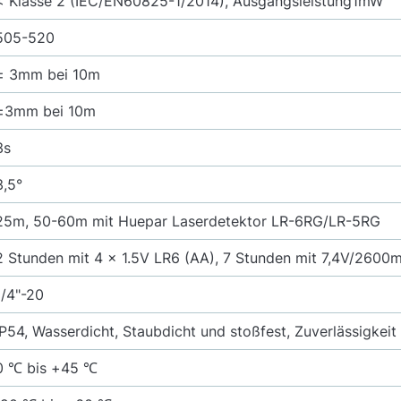
< Klasse 2 (IEC/EN60825-1/2014), Ausgangsleistung1mW
505-520
± 3mm bei 10m
±3mm bei 10m
3s
3,5°
25m, 50-60m mit Huepar Laserdetektor LR-6RG/LR-5RG
2 Stunden mit 4 × 1.5V LR6 (AA), 7 Stunden mit 7,4V/2600
1/4"-20
IP54, Wasserdicht, Staubdicht und stoßfest, Zuverlässigkeit
0 ℃ bis +45 ℃