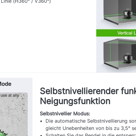
 Linie (H360° / V360°)
Selbstnivellierender fun
Neigungsfunktion
Selbstnivellier Modus:
Die automatische Selbstnivellierung so
gleicht Unebenheiten von bis zu 3,5° s
Schalten Sie das Pendel in die entsperr