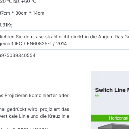
-20 ℃ bis +60 ℃
37cm * 30cm * 14cm
3,31Kg
Richten Sie den Laserstrahl nicht direkt in die Augen. Das G
gemäß IEC / EN60825-1 / 2014.
6975039340554
s Projizieren kombinierter oder
al gedrückt wird, projiziert das
ertikale Linie und die Kreuzlinie