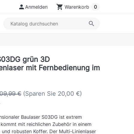

shopping_cart
Anmelden
Warenkorb
0
search
S03DG grün 3D
ienlaser mit Fernbedienung im
09,99 €
(Sparen Sie 20,00 €)
s
nsionaler Baulaser S03DG ist extrem
kommt mit reichlichen Zubehör in einem
und robusten Koffer. Der Multi-Linienlaser