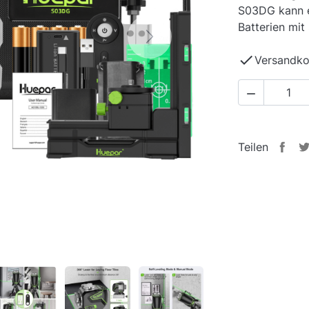
S03DG kann e
Batterien mit
Next

Versandko

Teilen