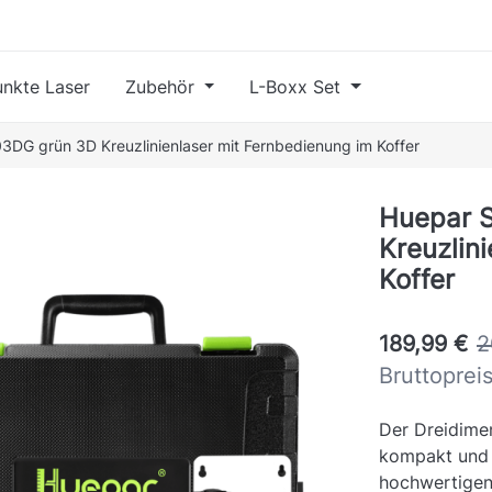
nkte Laser
Zubehör
L-Boxx Set
3DG grün 3D Kreuzlinienlaser mit Fernbedienung im Koffer
Huepar 
Kreuzlin
Koffer
189,99 €
2
Bruttoprei
Der Dreidime
kompakt und 
hochwertigen 