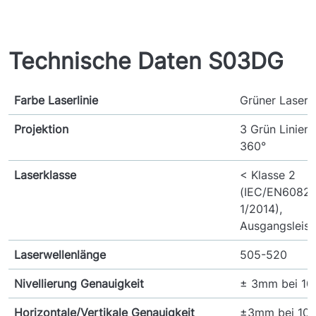
Technische Daten S03DG
Farbe Laserlinie
Grüner Lasers
Projektion
3 Grün Linien,
360°
Laserklasse
< Klasse 2
(IEC/EN60825
1/2014),
Ausgangsleis
Laserwellenlänge
505-520
Nivellierung Genauigkeit
± 3mm bei 1
Horizontale/Vertikale Genauigkeit
±3mm bei 10