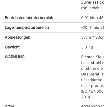
Zuverlässigke
robustheit
Betriebstemperaturbereich
0 ℃ bis +45 
Lagertemperaturbereich
-20 ℃ bis +6
Abmessungen
37cm * 30cm 
Gewicht
3,31Kg
WARNUNG
Richten Sie d
Laserstrahl ni
direkt in die 
Das Gerät ist 
Laserklasse 2
Laserprodukt
IEC / EN60825
2014.
GTIN
6975039340