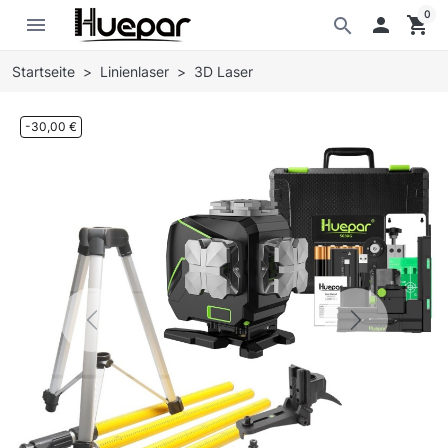
0
menu

shopping_cart
search
Startseite
Linienlaser
3D Laser
-30,00 €
Previous
Next