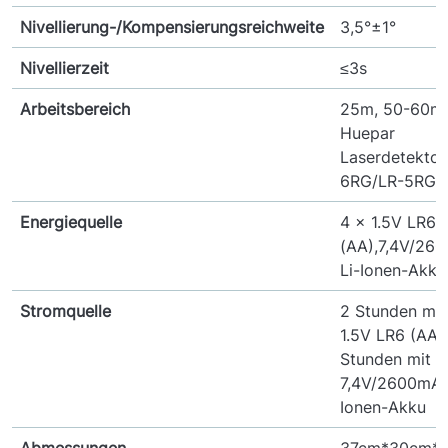
Nivellierung-/Kompensierungsreichweite
3,5°±1°
Nivellierzeit
≤3s
Arbeitsbereich
25m, 50-60m 
Huepar
Laserdetektor
6RG/LR-5RG
Energiequelle
4 × 1.5V LR6
(AA),7,4V/26
Li-Ionen-Akku
Stromquelle
2 Stunden mit
1.5V LR6 (AA),
Stunden mit
7,4V/2600mAh
Ionen-Akku
Abmessungen
37cm*30cm*