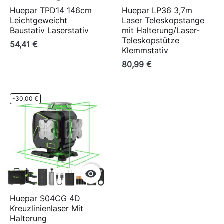
Huepar TPD14 146cm
Huepar LP36 3,7m
Leichtgeweicht
Laser Teleskopstange
Baustativ Laserstativ
mit Halterung/Laser-
Teleskopstütze
54,41 €
Klemmstativ
80,99 €
-30,00 €

Huepar S04CG 4D
Kreuzlinienlaser Mit
Halterung