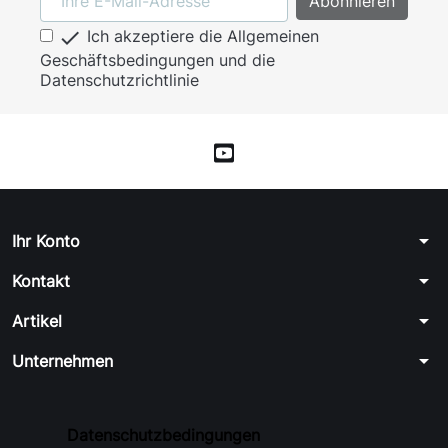

Ich akzeptiere die Allgemeinen
Geschäftsbedingungen und die
Datenschutzrichtlinie
arrow_drop_down
Ihr Konto
arrow_drop_down
Kontakt
arrow_drop_down
Artikel
arrow_drop_down
Unternehmen
Datenschutzbedingungen