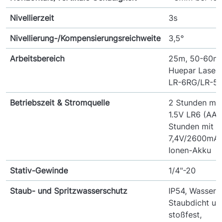
Nivellierzeit
3s
Nivellierung-/Kompensierungsreichweite
3,5°
Arbeitsbereich
25m, 50-60m 
Huepar Laserd
LR-6RG/LR-5
Betriebszeit & Stromquelle
2 Stunden mit
1.5V LR6 (AA),
Stunden mit
7,4V/2600mAh
Ionen-Akku
Stativ-Gewinde
1/4"-20
Staub- und Spritzwasserschutz
IP54, Wasserdi
Staubdicht un
stoßfest,