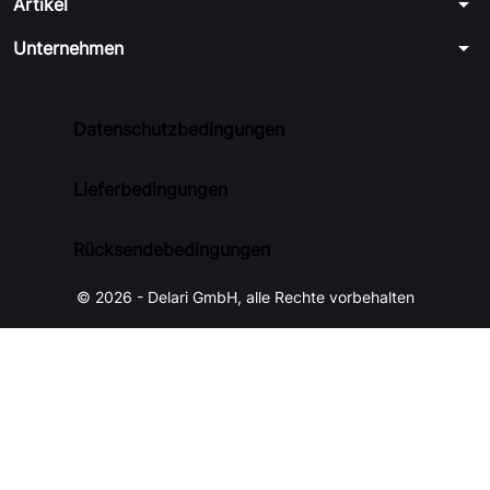
arrow_drop_down
Artikel
arrow_drop_down
Unternehmen
Datenschutzbedingungen
Lieferbedingungen
Rücksendebedingungen
© 2026 - Delari GmbH, alle Rechte vorbehalten