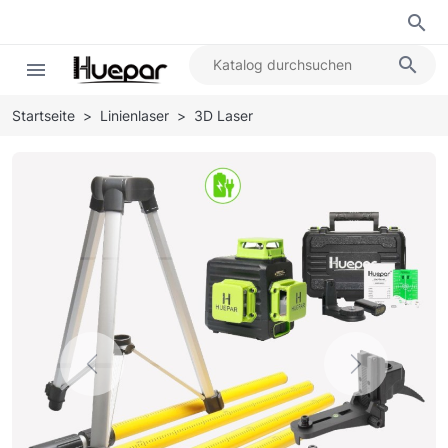
search
search
menu
Startseite
Linienlaser
3D Laser
Previous
Next