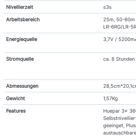
Nivellierzeit
≤3s
Arbeitsbereich
25m, 50-60m 
LR-6RG/LR-5
Energiequelle
3,7V / 5200mA
Stromquelle
ca. 8 Stunden 
Abmessungen
28,5cm*20,1
Gewicht
1,57Kg
Features
Huepar 3x 36
Selbstnivellie
geeinget, Pl
austauschbare