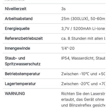
Nivellierzeit
3s
Arbeitsabstand
25m (300LUX), 50-60m m
Energiequelle
3,7V / 5200mAh Li-ionen 
Referenzbetriebszeit
ca. 8 Stunden mit allen L
Innengewinde
1/4"-20
Staub- und
IP54, Wasserdicht, Staubd
Spritzwasserschutz
Betriebstemperatur
Zwischen -10℃ und +50
Lagertemperatur
Zwischen -20℃ und +70
WARNUNG
Richten Sie den Laserstra
erlaubt, das Gerät ohne 
und Blinzelreflex gesicher