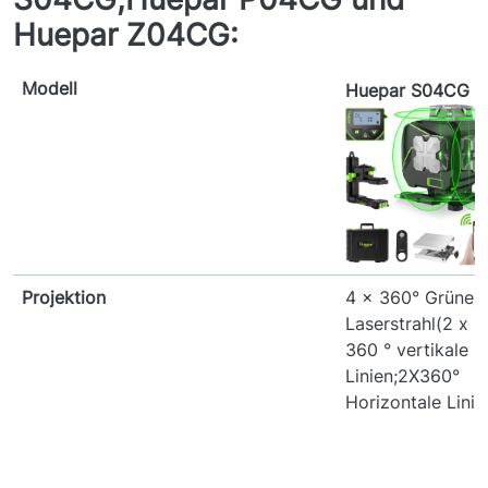
Huepar Z04CG:
Modell
Huepar S04CG
Projektion
4 x 360° Grüner
Laserstrahl(2 x
360 ° vertikale
Linien;2X360°
Horizontale Linie