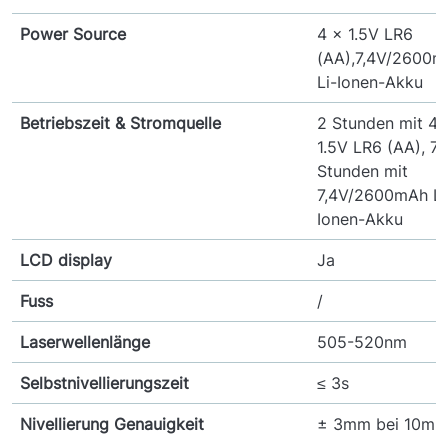
Power Source
4 × 1.5V LR6
(AA),7,4V/2600
Li-Ionen-Akku
Betriebszeit & Stromquelle
2 Stunden mit 4 
1.5V LR6 (AA), 7
Stunden mit
7,4V/2600mAh Li
Ionen-Akku
LCD display
Ja
Fuss
/
Laserwellenlänge
505-520nm
Selbstnivellierungszeit
≤ 3s
Nivellierung Genauigkeit
± 3mm bei 10m