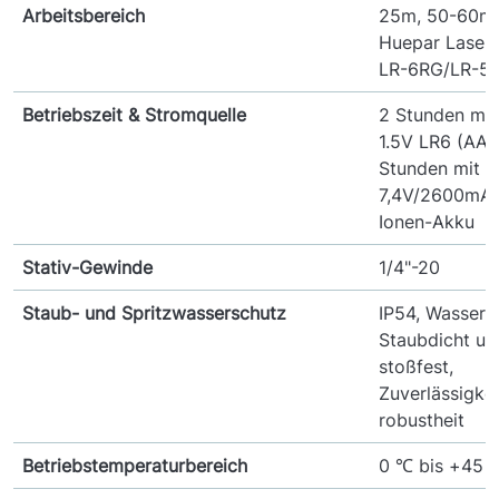
Arbeitsbereich
25m, 50-60m 
Huepar Laserd
LR-6RG/LR-5
Betriebszeit & Stromquelle
2 Stunden mit
1.5V LR6 (AA),
Stunden mit
7,4V/2600mAh
Ionen-Akku
Stativ-Gewinde
1/4"-20
Staub- und Spritzwasserschutz
IP54, Wasserdi
Staubdicht un
stoßfest,
Zuverlässigke
robustheit
Betriebstemperaturbereich
0 ℃ bis +45 