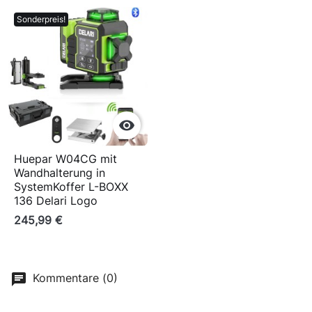
Sonderpreis!

Huepar W04CG mit
Wandhalterung in
SystemKoffer L-BOXX
136 Delari Logo
245,99 €
Kommentare (0)