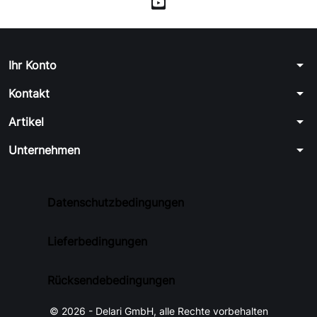
arrow_drop_down
Ihr Konto
arrow_drop_down
Kontakt
arrow_drop_down
Artikel
arrow_drop_down
Unternehmen
Datenschutzbedingungen
Lieferbedingungen
Rücksendebedingungen
© 2026 - Delari GmbH, alle Rechte vorbehalten