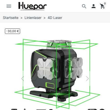
0
menu

shopping_cart
search
Startseite
Linienlaser
4D Laser
-30,00 €
Previous
Next