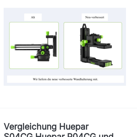
Vergleichung Huepar
S04CG,Huepar P04CG und