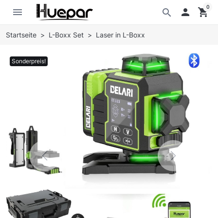
0
menu

shopping_cart
search
Startseite
L-Boxx Set
Laser in L-Boxx
Sonderpreis!
Previous
Next