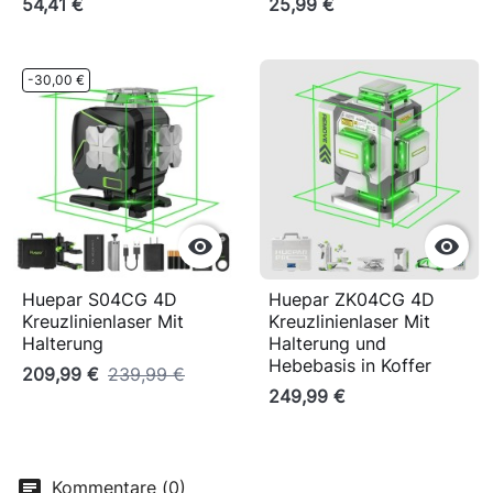
54,41 €
25,99 €
-30,00 €


Huepar S04CG 4D
Huepar ZK04CG 4D
Kreuzlinienlaser Mit
Kreuzlinienlaser Mit
Halterung
Halterung und
Hebebasis in Koffer
209,99 €
239,99 €
249,99 €
Kommentare (0)