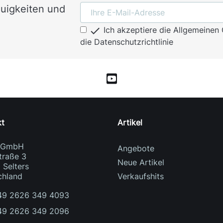
euigkeiten und

Ich akzeptiere die Allgemeine
die Datenschutzrichtlinie
kt
Artikel
i GmbH
Angebote
traße 3
Neue Artikel
 Selters
chland
Verkaufshits
49 2626 349 4093
49 2626 349 2096