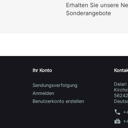
Erhalten Sie unsere N
Sonderangebote
Ihr Konto
Konta
Delar
Sendungsverfolgung
Kirchs
Anmelden
56242
Benutzerkonto erstellen
Deuts
phone
+
fax
+