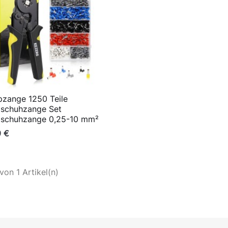
pzange 1250 Teile

Vorschau
lschuhzange Set
lschuhzange 0,25-10 mm²
9 €
 von 1 Artikel(n)