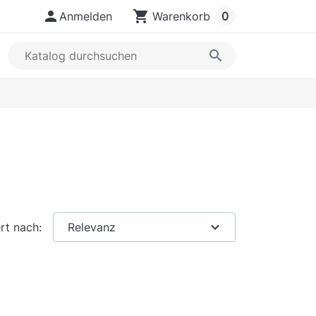

shopping_cart
Anmelden
Warenkorb
0
search
expand_more
rt nach:
Relevanz