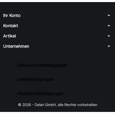
arrow_drop_down
Ihr Konto
arrow_drop_down
Kontakt
arrow_drop_down
Artikel
arrow_drop_down
Unternehmen
Datenschutzbedingungen
Lieferbedingungen
Rücksendebedingungen
© 2026 - Delari GmbH, alle Rechte vorbehalten