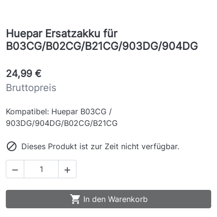
Huepar Ersatzakku für
B03CG/B02CG/B21CG/903DG/904DG
24,99 €
Bruttopreis
Kompatibel: Huepar B03CG /
903DG/904DG/B02CG/B21CG

Dieses Produkt ist zur Zeit nicht verfügbar.



In den Warenkorb