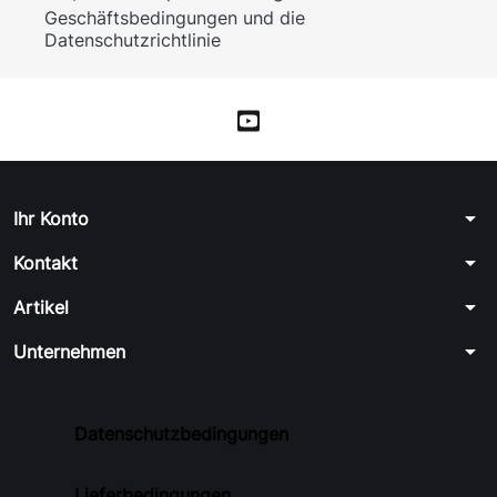
Geschäftsbedingungen und die
Datenschutzrichtlinie
arrow_drop_down
Ihr Konto
arrow_drop_down
Kontakt
arrow_drop_down
Artikel
arrow_drop_down
Unternehmen
Datenschutzbedingungen
Lieferbedingungen