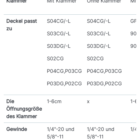
Klammer
Mit Klammer
Ohne Klammer
Mit
Deckel passt
S04CG/-L
S04CG/-L
GF3
zu
S03CG/-L
S03CG/-L
901
S03DG/-L
S03DG/-L
902
S02CG
S02CG
P04CG,P03CG
P04CG,P03CG
P03DG,P02CG
P03DG,P02CG
Die
1-6cm
x
1-6
Öffnungsgröße
des Klammer
Gewinde
1/4"-20 und
1/4"-20 und
1/4"
5/8"-11
5/8"-11