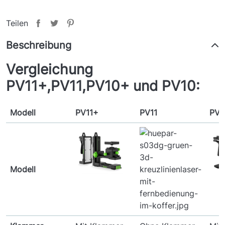
Teilen
Beschreibung
Vergleichung
PV11+,PV11,PV10+ und PV10:
Modell
PV11+
PV11
PV1
Modell