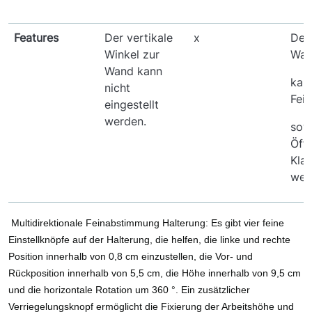
Features
Der vertikale
x
Der 
Winkel zur
Wa
Wand kann
kan
nicht
Fei
eingestellt
werden.
sow
Öff
Kla
wer
Multidirektionale Feinabstimmung Halterung: Es gibt vier feine
Einstellknöpfe auf der Halterung, die helfen, die linke und rechte
Position innerhalb von 0,8 cm einzustellen, die Vor- und
Rückposition innerhalb von 5,5 cm, die Höhe innerhalb von 9,5 cm
und die horizontale Rotation um 360 °. Ein zusätzlicher
Verriegelungsknopf ermöglicht die Fixierung der Arbeitshöhe und