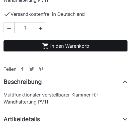
Wandhalterung PV11

Versandkostenfrei in Deutschland



In den Warenkorb
Teilen
Beschreibung
Multifunktionaler verstellbarer Klammer
für
Wandhalterung PV11
Artikeldetails