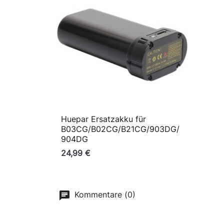
Huepar Ersatzakku für

Vorschau
B03CG/B02CG/B21CG/903DG/
904DG
24,99 €
Kommentare (0)