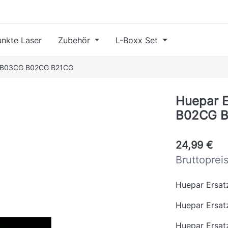
nkte Laser
Zubehör
L-Boxx Set
ür B03CG B02CG B21CG
Huepar E
B02CG 
24,99 €
Bruttoprei
Huepar Ersa
Huepar Ersatz
Huepar Ersatz