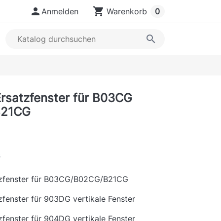

shopping_cart
Anmelden
Warenkorb
0
search
rsatzfenster für B03CG
B21CG
s
tzfenster für B03CG/B02CG/B21CG
fenster für 903DG vertikale Fenster
fenster für 904DG vertikale Fenster