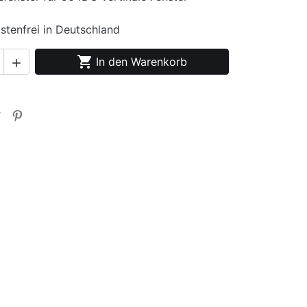
stenfrei in Deutschland

In den Warenkorb
