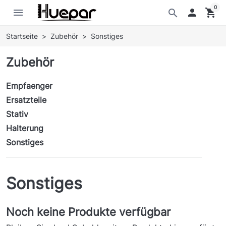
0
menu

shopping_cart
search
Startseite
Zubehör
Sonstiges
Zubehör
Empfaenger
Ersatzteile
Stativ
Halterung
Sonstiges
Sonstiges
Noch keine Produkte verfügbar