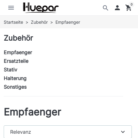
0
menu

shopping_cart
search
Startseite
Zubehör
Empfaenger
Zubehör
Empfaenger
Ersatzteile
Stativ
Halterung
Sonstiges
Empfaenger
expand_more
Relevanz