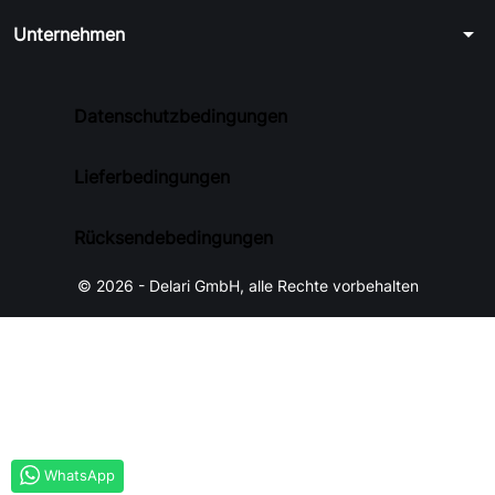
arrow_drop_down
Unternehmen
Datenschutzbedingungen
Lieferbedingungen
Rücksendebedingungen
© 2026 - Delari GmbH, alle Rechte vorbehalten
WhatsApp