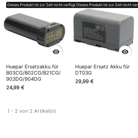
Dieses Produkt ist zur Zeit nicht verfügbar.
Dieses Produkt ist zur Zeit nicht ver


Huepar Ersatzakku für
Huepar Ersatz Akku für
B03CG/B02CG/B21CG/
DT03G
903DG/904DG
29,99 €
24,99 €
1 - 2 von 2 Artikel(n)