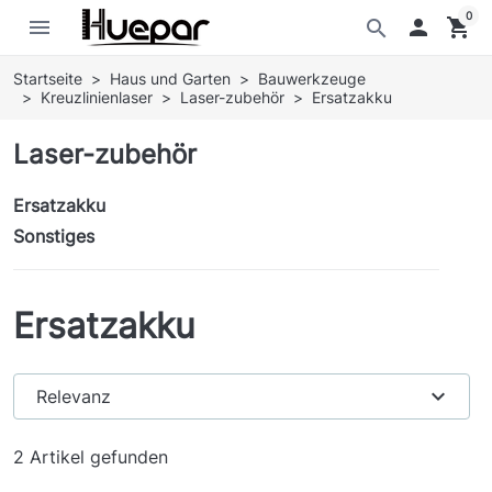
0
menu

shopping_cart
search
Startseite
Haus und Garten
Bauwerkzeuge
Kreuzlinienlaser
Laser-zubehör
Ersatzakku
Laser-zubehör
Ersatzakku
Sonstiges
Ersatzakku
expand_more
Relevanz
2 Artikel gefunden