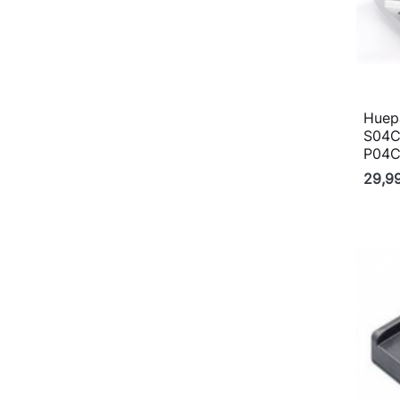
Huepa
S04C
P04C
29,9