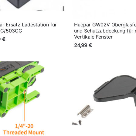
r Ersatz Ladestation für
Huepar GW02V Oberglasfe

Vorschau

Vorschau
3G/503CG
und Schutzabdeckung für 
Vertikale Fenster
9 €
24,99 €