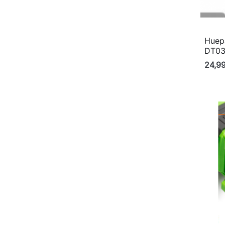
Huepa
DT0
24,9