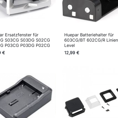
r Ersatzfenster für
Huepar Batteriehalter für

Vorschau

Vorschau
G S03CG S03DG S02CG
603CG/BT 602CG/R Linien
G P03CG P03DG P02CG
Level
9 €
12,99 €