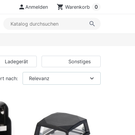

shopping_cart
Anmelden
Warenkorb
0
search
Ladegerät
Sonstiges
expand_more
rt nach:
Relevanz