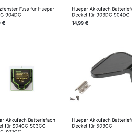
zfenster Fuss für Huepar
Huepar Akkufach Batterief

Vorschau

Vorschau
DG 904DG
Deckel für 903DG 904DG
9 €
14,99 €
r Akkufach Batteriefach
Huepar Akkufach Batterief

Vorschau

Vorschau
el für S04CG S03CG
Deckel für 503CG
DG S02CG