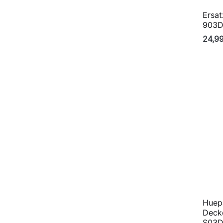
Ersat
903
24,9
Huepa
Deck
S03