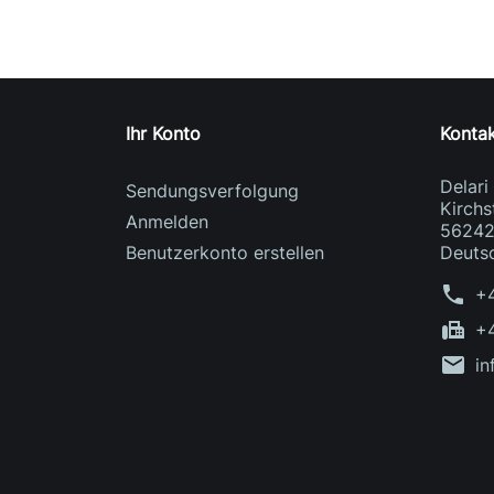
Ihr Konto
Konta
Delar
Sendungsverfolgung
Kirchs
Anmelden
56242
Benutzerkonto erstellen
Deuts
phone
+
fax
+
mail
in