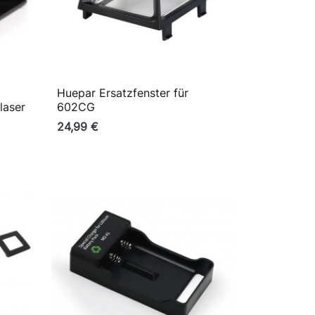
Huepar Ersatzfenster für

Vorschau
laser
602CG
24,99 €