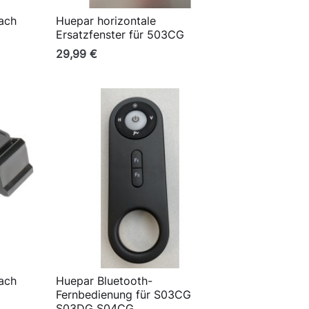
ach
Huepar horizontale

Vorschau
Ersatzfenster für 503CG
29,99 €
ach
Huepar Bluetooth-

Vorschau
Fernbedienung für S03CG
S03DG S04CG