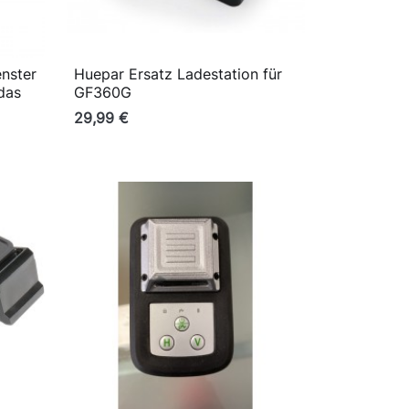
nster
Huepar Ersatz Ladestation für

Vorschau
das
GF360G
29,99 €