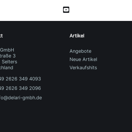
kt
Artikel
i GmbH
Angebote
traße 3
Neue Artikel
 Selters
chland
Verkaufshits
49 2626 349 4093
49 2626 349 2096
fo@delari-gmbh.de