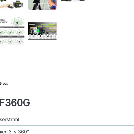
G vor.
GF360G
serstrahl
nien,3 x 360°