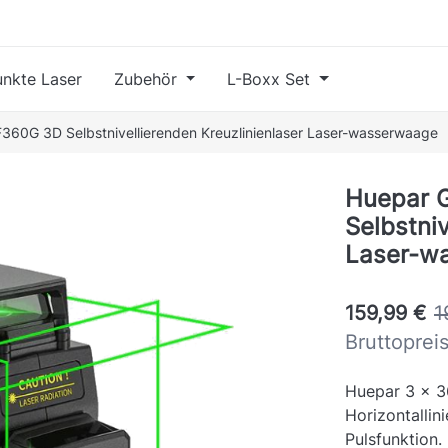
nkte Laser
Zubehör
L-Boxx Set
360G 3D Selbstnivellierenden Kreuzlinienlaser Laser-wasserwaage
Huepar 
Selbstniv
Laser-w
159,99 €
1
Bruttoprei
Huepar 3 x 3
Horizontallin
Pulsfunktion.