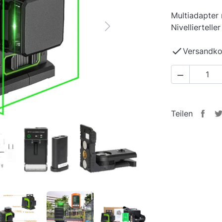
Multiadapter 
Nivelliertell
Next

Versandko

Teilen