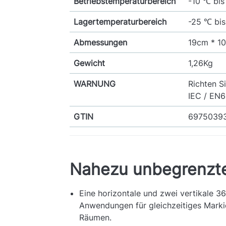
Betriebstemperaturbereich
-10 ℃ bi
Lagertemperaturbereich
-25 ℃ bi
Abmessungen
19cm * 1
Gewicht
1,26Kg
WARNUNG
Richten S
IEC / EN6
GTIN
6975039
Nahezu unbegrenzte
Eine horizontale und zwei vertikale 3
Anwendungen für gleichzeitiges Markie
Räumen.