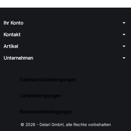
arrow_drop_down
Ihr Konto
arrow_drop_down
Kontakt
arrow_drop_down
Artikel
arrow_drop_down
Unternehmen
Datenschutzbedingungen
Lieferbedingungen
Rücksendebedingungen
© 2026 - Delari GmbH, alle Rechte vorbehalten