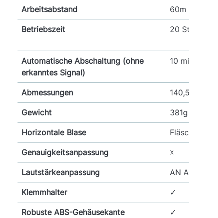
Arbeitsabstand
60m
Betriebszeit
20 Stunden
Automatische Abschaltung (ohne
10 min
erkanntes Signal)
Abmessungen
140,5mm * 
Gewicht
381g mit Bat
Horizontale Blase
Fläschchen m
Genauigkeitsanpassung
☓
Lautstärkeanpassung
AN AUS
Klemmhalter
✓
Robuste ABS-Gehäusekante
✓