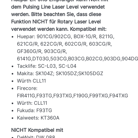
dem Pulsing Line Laser Level verwendet
werden. Bitte beachten Sie, dass diese
Funktion NICHT für Rotary Laser Level
verwendet werden kann. Kompatibel mit:
Huepar: 901CG/902CG, BOX-1G/R, 8211G,
621CG/R, 622CG/R, 602CG/R, 603CG/R,
GF360G/R, 903CG/R,
6141G,DT03G,503CG,B03CG,B02CG,903DG,904DG
Tacklife: SC-L03, SC-L04
Makita: SK104Z; SK105DZ;SK105DGZ
Würth CLL11
Firecore:
FIR411G,F93TG,F93TXG,F190G,F99TXG,F94TXG
Würth: CLL11
Fukuda: F93TG
Kaiweets: KT360A
NICHT Kompatibel mit
DeWalt: DW 088