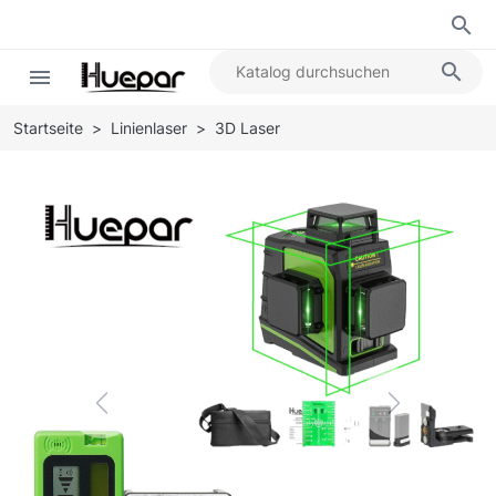
search
search
menu
Startseite
Linienlaser
3D Laser
Previous
Next