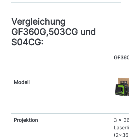
Vergleichung
GF360G,503CG und
S04CG:
GF360G
Modell
Projektion
3 x 360° 
Laserlinien
(2x360° ve