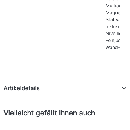
Multiadapt
Magnet- u
Stativansch
inklusive
Nivelliertel
Feinjustier
Wand-/Ble
Artikeldetails
Vielleicht gefällt Ihnen auch