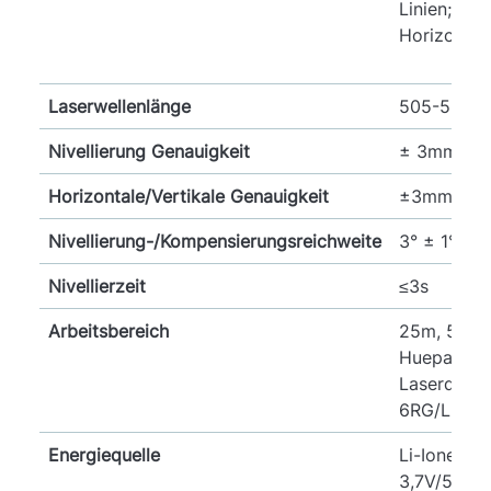
Linien; 1X
Horizontale
Laserwellenlänge
505-520n
Nivellierung Genauigkeit
± 3mm bei
Horizontale/Vertikale Genauigkeit
±3mm bei
Nivellierung-/Kompensierungsreichweite
3° ± 1°
Nivellierzeit
≤3s
Arbeitsbereich
25m, 50-6
Huepar
Laserdetek
6RG/LR-5
Energiequelle
Li-Ionen-A
3,7V/5200