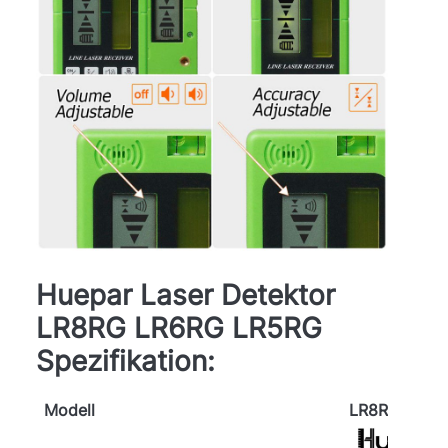
Huepar Laser Detektor
LR8RG LR6RG LR5RG
Spezifikation:
Modell
LR8RG