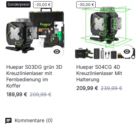
Sonderpreis!
-20,00 €
-30,00 €


Huepar S03DG grün 3D
Huepar S04CG 4D
Kreuzlinienlaser mit
Kreuzlinienlaser Mit
Fernbedienung im
Halterung
Koffer
209,99 €
239,99 €
189,99 €
209,99 €
Kommentare (0)