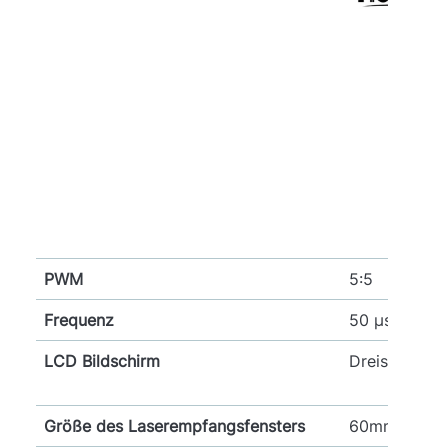
PWM
5:5
Frequenz
50 μs
LCD Bildschirm
Dreiseitige 
Größe des Laserempfangsfensters
60mm(B) x 