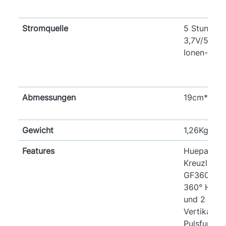
Stromquelle
5 Stunden 
3,7V/5200
Ionen-Akk
Abmessungen
19cm*10c
Gewicht
1,26Kg
Features
Huepar 3 
Kreuzlinien
GF360G Mi
360° Horizo
und 2 x 3
Vertikallin
Pulsfunktio